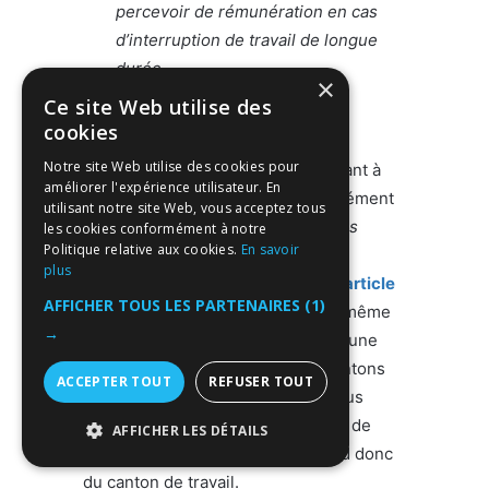
percevoir de rémunération en cas
d’interruption de travail de longue
durée.
×
Ce site Web utilise des
Allocations familiales
cookies
Notre site Web utilise des cookies pour
L’employé a droit pour chaque enfant à
améliorer l'expérience utilisateur. En
des allocations familiales conformément
utilisant notre site Web, vous acceptez tous
à la
Loi sur les allocations familiales
les cookies conformément à notre
Politique relative aux cookies.
En savoir
(LAFam)
et aux réglementations
plus
cantonales en vigueur (
voir notre article
AFFICHER TOUS LES PARTENAIRES
(1)
sur les allocations familiales
). Le même
→
enfant ne donne pas droit à plus d’une
allocation du même genre. Les cantons
ACCEPTER TOUT
REFUSER TOUT
peuvent prévoir des allocations plus
élevées que la
LAFam
, le montant de
AFFICHER LES DÉTAILS
l’allocation familiale suisse dépend donc
STRICTEMENT NÉCESSAIRES
du canton de travail.