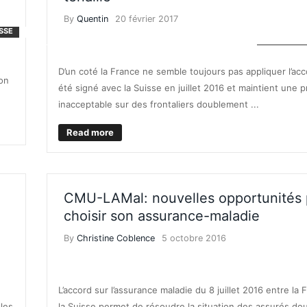
By
Quentin
20 février 2017
ISSE
ASSURANC
D’un coté la France ne semble toujours pas appliquer l’acc
ion
été signé avec la Suisse en juillet 2016 et maintient une 
inacceptable sur des frontaliers doublement ...
Read more
CMU-LAMal: nouvelles opportunités 
choisir son assurance-maladie
By
Christine Coblence
5 octobre 2016
DIE
ASSURANC
L’accord sur l’assurance maladie du 8 juillet 2016 entre la 
les
la Suisse permet de résoudre la situation des assurés d