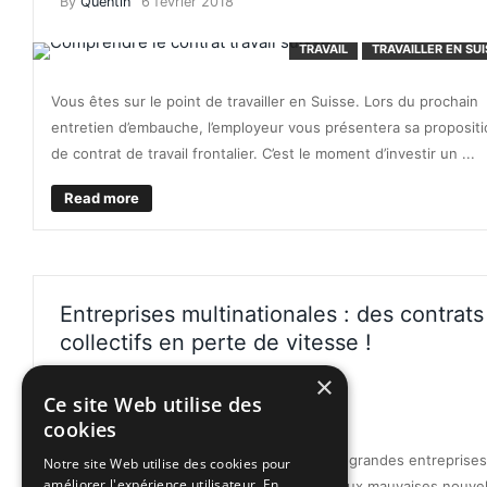
By
Quentin
6 février 2018
TRAVAIL
TRAVAILLER EN SU
Vous êtes sur le point de travailler en Suisse. Lors du prochain
entretien d’embauche, l’employeur vous présentera sa proposit
de contrat de travail frontalier. C’est le moment d’investir un ...
Read more
Entreprises multinationales : des contrats
collectifs en perte de vitesse !
By
Welcome-Suisse
9 novembre 2016
×
Ce site Web utilise des
ASSURANCE MALA
cookies
En octobre et novembre, les employés des grandes entreprises
Notre site Web utilise des cookies pour
améliorer l'expérience utilisateur. En
internationales basées en Suisse ont eu deux mauvaises nouvel