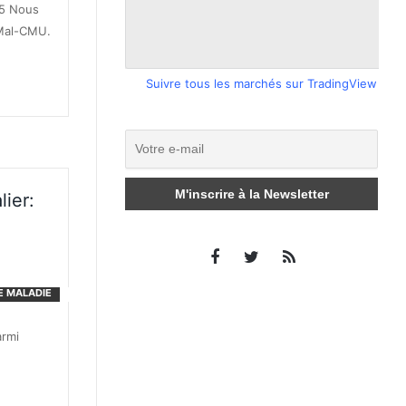
25 Nous
AMal-CMU.
Suivre tous les marchés sur TradingView
ier:
E MALADIE
armi