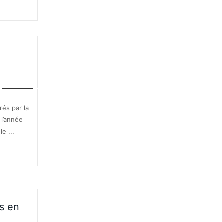
IMPÔTS
rés par la
 l’année
e ...
is en