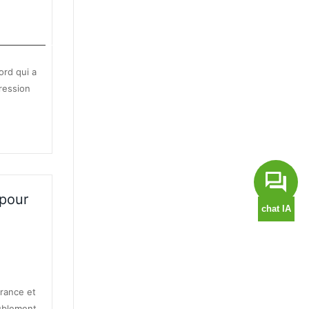
E MALADIE
ord qui a
pression
pour
E MALADIE
France et
oublement