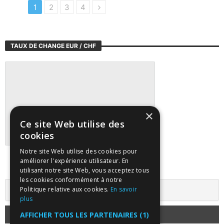
1
2
3
4
TAUX DE CHANGE EUR / CHF
×
Ce site Web utilise des
cookies
Notre site Web utilise des cookies pour
Suivre tous les marchés sur TradingView
améliorer l'expérience utilisateur. En
utilisant notre site Web, vous acceptez tous
les cookies conformément à notre
Politique relative aux cookies.
En savoir
plus
AFFICHER TOUS LES PARTENAIRES
(1)