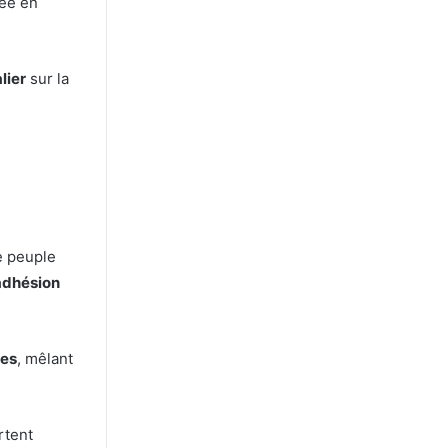
tée en
lier
sur la
e peuple
adhésion
ies
, mêlant
ortent