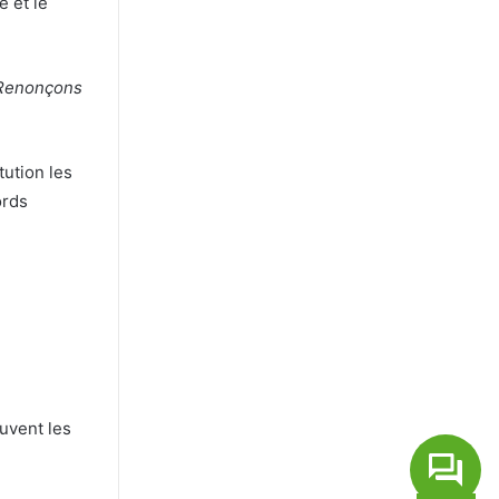
e et le
 Renonçons
tution les
ords
ouvent les