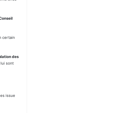
 Conseil
n certain
ulation des
lui sont
es issue