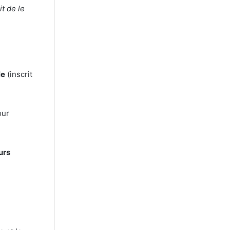
t de le
le
(inscrit
our
urs