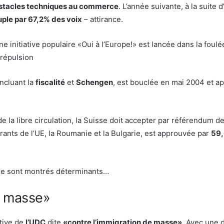
bstacles techniques au commerce
. L’année suivante, à la suite d
uple par 67,2% des voix
– attirance.
e initiative populaire «Oui à l’Europe!» est lancée dans la foulé
 répulsion
ncluant la
fiscalité
et
Schengen
, est bouclée en mai 2004 et a
e la libre circulation, la Suisse doit accepter par référendum de
trants de l’UE, la Roumanie et la Bulgarie, est approuvée par
59,
e sont montrés déterminants…
de masse»
ative de
l’UDC
dite
«contre l’immigration de masse»
. Avec une 