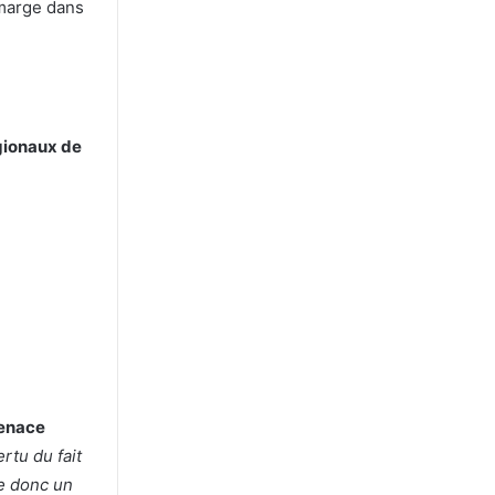
 marge dans
gionaux de
menace
rtu du fait
ce donc un