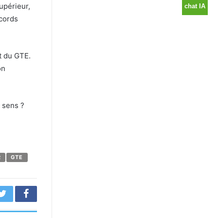
upérieur,
ccords
t du GTE.
on
e sens ?
R
GTE