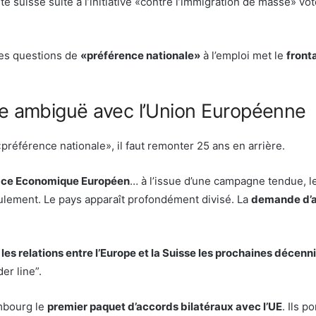
té suisse suite à l’initiative «contre l’immigration de masse» vo
les questions de
«préférence nationale»
à l’emploi met le
fronta
lée ambiguë avec l’Union Européenne
préférence nationale», il faut remonter 25 ans en arrière.
pace Economique Européen
… à l’issue d’une campagne tendue, l
ulement. Le pays apparaît profondément divisé. La
demande d’
les relations entre l’Europe et la Suisse les prochaines décenn
er line”.
embourg le
premier paquet d’accords bilatéraux avec l’UE
. Ils p