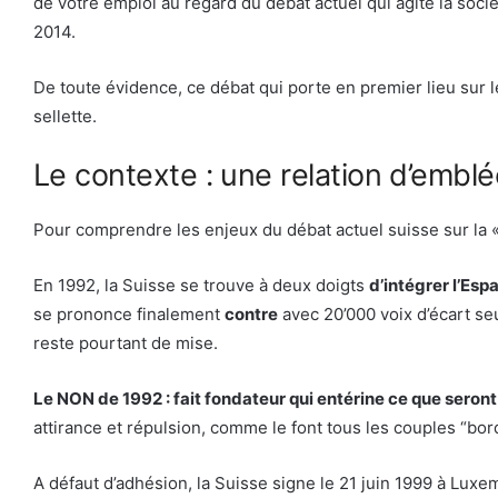
de votre emploi au regard du débat actuel qui agite la socié
2014.
De toute évidence, ce débat qui porte en premier lieu sur 
sellette.
Le contexte : une relation d’emb
Pour comprendre les enjeux du débat actuel suisse sur la «
En 1992, la Suisse se trouve à deux doigts
d’intégrer l’Es
se prononce finalement
contre
avec 20’000 voix d’écart se
reste pourtant de mise.
Le NON de 1992 : fait fondateur qui entérine ce que seront 
attirance et répulsion, comme le font tous les couples “bord
A défaut d’adhésion, la Suisse signe le 21 juin 1999 à Lux