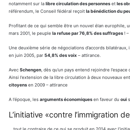
notamment sur la
libre circulation des personnes
et
les o
référendum, le Conseil fédéral reçoit
la bénédiction du pe
Profitant de ce qui semble être un nouvel élan europhile, un
mars 2001, le peuple
la refuse par 76,8% des suffrages
! –
Une deuxième série de négociations d’accords bilatéraux, i
en juin 2005, par
54,8% des voix
– attirance.
Avec
Schengen
, dès qu’un pays entend rejoindre l’espace d
Ainsi l’extension de la libre circulation à deux nouveaux en
citoyens
en 2009 – attirance
A l’époque, les
arguments économiques
en faveur du
oui
s
L’initiative «contre l’immigration 
… tout le contraire de ce qui se produit en 2014 avec l’initi