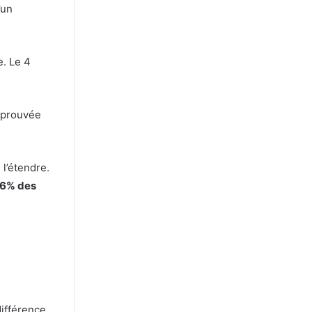
’un
e. Le 4
pprouvée
 l’étendre.
6% des
différence