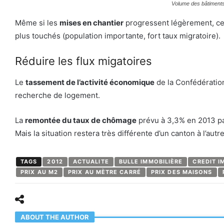
Volume des bâtiments
Même si les
mises en chantier
progressent légèrement, ce
plus touchés (population importante, fort taux migratoire).
Réduire les flux migatoires
Le
tassement de l’activité économique
de la Confédératio
recherche de logement.
La
remontée du taux de chômage
prévu à 3,3% en 2013 par
Mais la situation restera très différente d’un canton à l’autr
TAGS
2012
ACTUALITE
BULLE IMMOBILIÈRE
CREDIT I
PRIX AU M2
PRIX AU MÈTRE CARRÉ
PRIX DES MAISONS
ABOUT THE AUTHOR