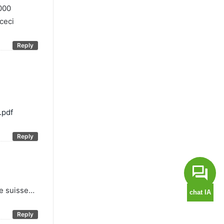
000
ceci
Reply
.pdf
Reply
re suisse…
Reply