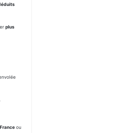
déduits
rer
plus
’envolée
.
France
ou