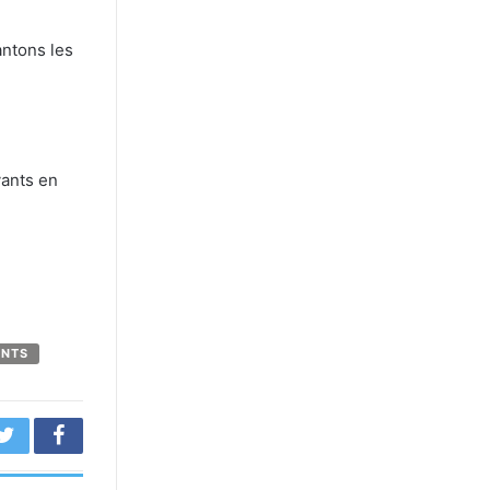
antons les
vants en
ENTS