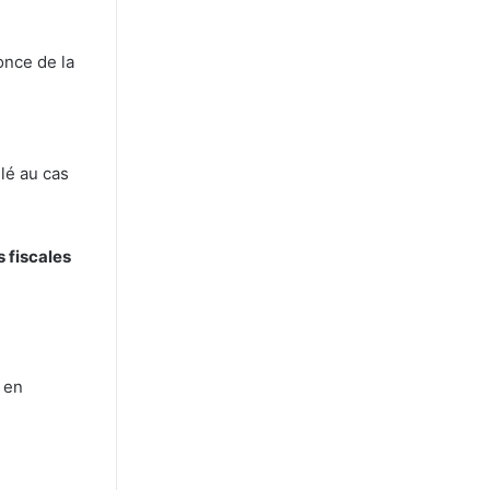
nonce de la
ulé au cas
 fiscales
 en