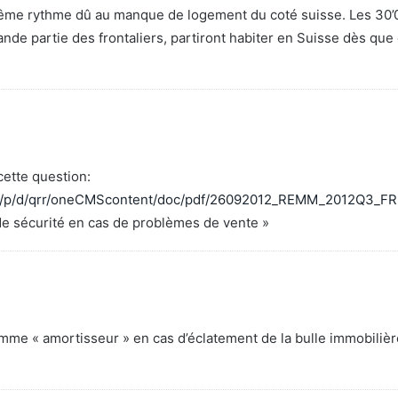
même rythme dû au manque de logement du coté suisse. Les 30’
nde partie des frontaliers, partiront habiter en Suisse dès que 
 cette question:
mdr/p/d/qrr/oneCMScontent/doc/pdf/26092012_REMM_2012Q3_FR
t de sécurité en cas de problèmes de vente »
comme « amortisseur » en cas d’éclatement de la bulle immobiliè