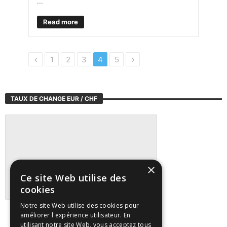
...
Read more
1
2
3
4
5
TAUX DE CHANGE EUR / CHF
×
Ce site Web utilise des
cookies
Notre site Web utilise des cookies pour
Suivre tous les marchés sur TradingView
améliorer l'expérience utilisateur. En
utilisant notre site Web, vous acceptez tous