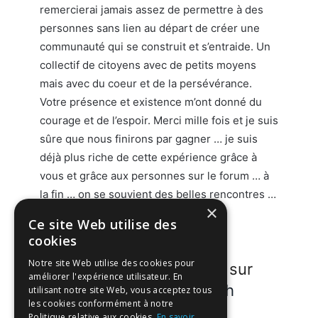
remercierai jamais assez de permettre à des
personnes sans lien au départ de créer une
communauté qui se construit et s’entraide. Un
collectif de citoyens avec de petits moyens
mais avec du coeur et de la persévérance.
Votre présence et existence m’ont donné du
courage et de l’espoir. Merci mille fois et je suis
sûre que nous finirons par gagner … je suis
déjà plus riche de cette expérience grâce à
vous et grâce aux personnes sur le forum … à
la fin … on se souvient des belles rencontres …
×
pas des cons ni des abrutis.
Ce site Web utilise des
cookies
Notre site Web utilise des cookies pour
Participez à la discussion sur
améliorer l'expérience utilisateur. En
forum.welcome-suisse.ch
utilisant notre site Web, vous acceptez tous
les cookies conformément à notre
Politique relative aux cookies.
En savoir