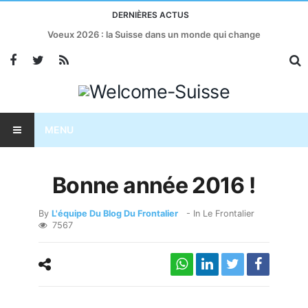
DERNIÈRES ACTUS
Voeux 2026 : la Suisse dans un monde qui change
MENU
Bonne année 2016 !
By
L'équipe Du Blog Du Frontalier
- In
Le Frontalier
7567
En 2016 les frontaliers devront rester prudents et
mobilisés pour défendre leur statut qui apporte
beaucoup aux 2 pays qui les hébergent.