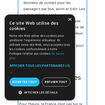
données de contact pour les
passagers par bus, avion et train. Les
automobilistes sont exemptés.
×
Pour toutes les arrivées en Suisse
Ce site Web utilise des
par avion, il deviendra obligatoire de
cookies
présenter un test PCR négatif vieux
Notre site Web utilise des cookies pour
de 72 heures. Des contrôles
améliorer l'expérience utilisateur. En
utilisant notre site Web, vous acceptez tous
aléatoires pourront être menés pour
les cookies conformément à notre
les autres moyens d’accès.
Politique relative aux cookies.
En savoir
plus
AFFICHER TOUS LES PARTENAIRES
(1)
Tests PCR et
→
quarantaines pour les
ACCEPTER TOUT
REFUSER TOUT
voyageurs vers la
France
AFFICHER LES DÉTAILS
STRICTEMENT NÉCESSAIRES
Pour l’heure, la France n’est pas sur la