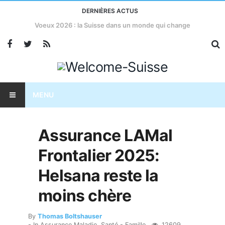
DERNIÈRES ACTUS
Taxes américaines : l’économie suisse menacée?
MENU
Assurance LAMal
Frontalier 2025:
Helsana reste la
moins chère
By
Thomas Boltshauser
- In
Assurance Maladie
,
Santé - Famille
12609