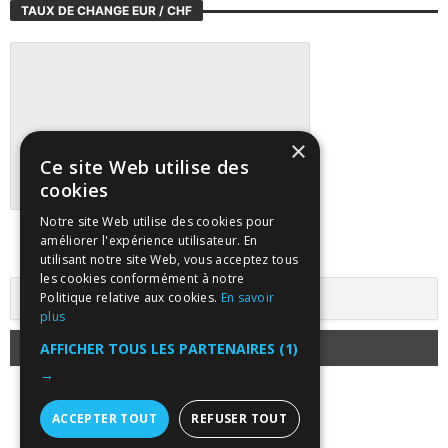
TAUX DE CHANGE EUR / CHF
×
Ce site Web utilise des
cookies
Notre site Web utilise des cookies pour
Suivre tous les marchés sur TradingView
améliorer l'expérience utilisateur. En
utilisant notre site Web, vous acceptez tous
les cookies conformément à notre
Politique relative aux cookies.
En savoir
plus
AFFICHER TOUS LES PARTENAIRES
(1)
→
ACCEPTER TOUT
REFUSER TOUT