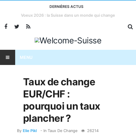
DERNIÈRES ACTUS
Taxes américaines : l’économie suisse menacée?
MENU
Taux de change
EUR/CHF :
pourquoi un taux
plancher ?
By
Elie Pikl
- In
Taux De Change
26214