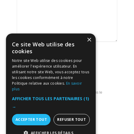
×
Ce site Web utilise des
cookies
Notre site Web utilise des cookies pour
améliorer l'expérience utilisateur. En
utilisant notre site Web, vous acceptez tous
les cookies conformément à notre
Politique relative aux cookies.
En savoir
plus
Enregistrer mon nom, mon e-mail et mon site dans le
navigateur pour mon prochain commentaire.
AFFICHER TOUS LES PARTENAIRES
(1)
→
ACCEPTER TOUT
REFUSER TOUT
AFFICHER LES DÉTAILS