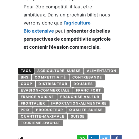
Pour être compétitif, il faut être
ambitieux. Dans un prochain billet nous
verrons donc que
l’agriculture
Bio extensive
peut
présenter de belles
perspectives de compétitivité agricole
et contenir l’évasion commerciale.
TAGS
AGRICULTURE-SUISSE
ALIMENTATION
BNS
COMPÉTITIVITÉ
CONTREBANDE
COOP
DISTRIBUTEUR
DOUANES
ÉVASION-COMMERCIALE
FRANC FORT
FRANCE VOISINE
FRANCHISE VALEUR
FRONTALIER
IMPORTATION-ALIMENTAIRE
PRIX
PRODUCTEUR
QUALITÉ-SUISSE
QUANTITÉ-MAXIMALE
SUISSE
TOURISME-D'ACHAT