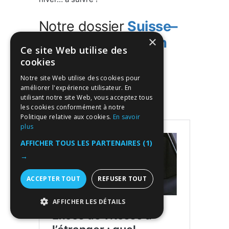
Notre dossier
Suisse–
×
France: importation
Ce site Web utilise des
voiture, amendes &
cookies
radar, pneu neige
Notre site Web utilise des cookies pour
améliorer l'expérience utilisateur. En
utilisant notre site Web, vous acceptez tous
les cookies conformément à notre
Politique relative aux cookies.
En savoir
plus
AFFICHER TOUS LES PARTENAIRES
(1)
→
ACCEPTER TOUT
REFUSER TOUT
AFFICHER LES DÉTAILS
STRICTEMENT NÉCESSAIRES