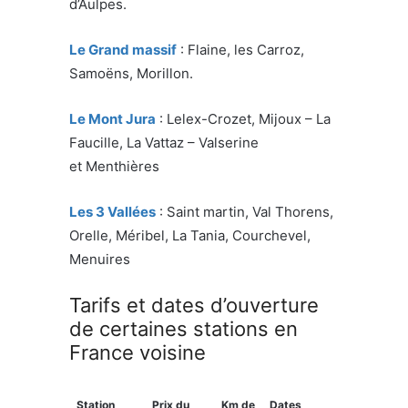
d’Aulpes.
Le Grand massif
: Flaine, les Carroz,
Samoëns, Morillon.
Le Mont Jura
: Lelex-Crozet, Mijoux – La
Faucille, La Vattaz – Valserine
et Menthières
Les 3 Vallées
: Saint martin, Val Thorens,
Orelle, Méribel, La Tania, Courchevel,
Menuires
Tarifs et dates d’ouverture
de certaines stations en
France voisine
Station
Prix du
Km de
Dates