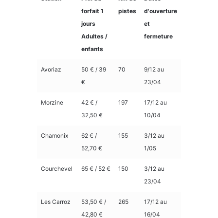
forfait 1
pistes
d'ouverture
jours
et
Adultes /
fermeture
enfants
Avoriaz
50 € / 39
70
9/12 au
€
23/04
Morzine
42 € /
197
17/12 au
32,50 €
10/04
Chamonix
62 € /
155
3/12 au
52,70 €
1/05
Courchevel
65 € / 52 €
150
3/12 au
23/04
Les Carroz
53,50 € /
265
17/12 au
42,80 €
16/04