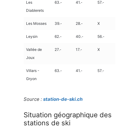
Les
63.-
41.-
57.-
Diablerets
Les Mosses
39.-
28.-
X
Leysin
62.-
40.-
56.-
Vallée de
27.-
17.-
X
Joux
Villars -
63.-
41.-
57.-
Gryon
Source :
station-de-ski.ch
Situation géographique des
stations de ski