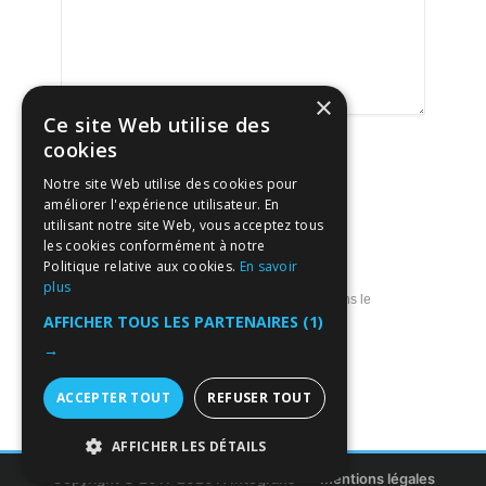
×
Ce site Web utilise des
cookies
Notre site Web utilise des cookies pour
améliorer l'expérience utilisateur. En
utilisant notre site Web, vous acceptez tous
les cookies conformément à notre
Politique relative aux cookies.
En savoir
plus
Enregistrer mon nom, mon e-mail et mon site dans le
navigateur pour mon prochain commentaire.
AFFICHER TOUS LES PARTENAIRES
(1)
→
ACCEPTER TOUT
REFUSER TOUT
AFFICHER LES DÉTAILS
Copyright © 2011-2026 ITIntegrans
Mentions légales