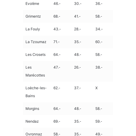
Evolène
46.-
30.-
36.-
Grimentz
68.-
41.-
58.-
La Fouly
43.-
28.-
34.-
La Tzoumaz
71.-
35.-
60.-
Les Crosets
64.-
48.-
58.-
Les
47.-
26.-
38.-
Marécottes
Loèche-les-
62.-
37.-
X
Bains
Morgins
64.-
48.-
58.-
Nendaz
69.-
35.-
59.-
Ovronnaz
58.-
35.-
49.-