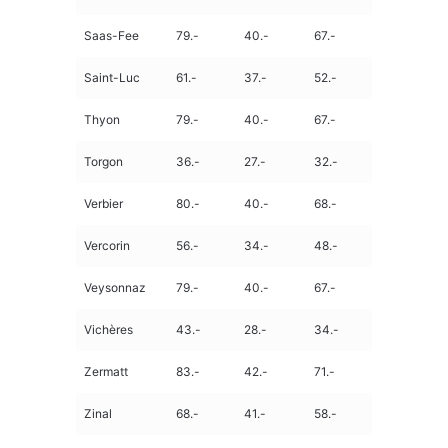
Saas-Fee
79.-
40.-
67.-
Saint-Luc
61.-
37.-
52.-
Thyon
79.-
40.-
67.-
Torgon
36.-
27.-
32.-
Verbier
80.-
40.-
68.-
Vercorin
56.-
34.-
48.-
Veysonnaz
79.-
40.-
67.-
Vichères
43.-
28.-
34.-
Zermatt
83.-
42.-
71.-
Zinal
68.-
41.-
58.-