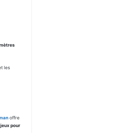
omètres
t les
éman
offre
 jeux pour