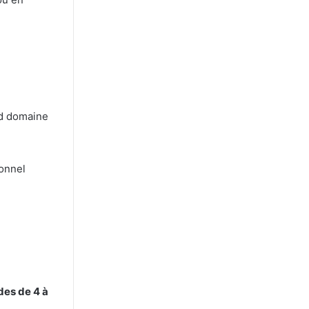
nd domaine
ionnel
des de 4 à