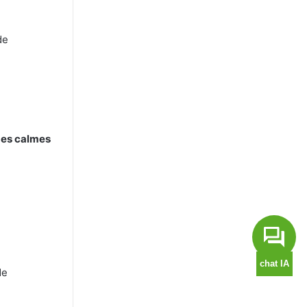
de
ges calmes
de