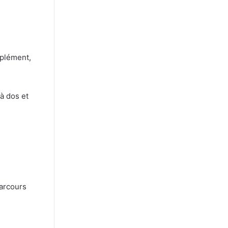
mplément,
 à dos et
parcours