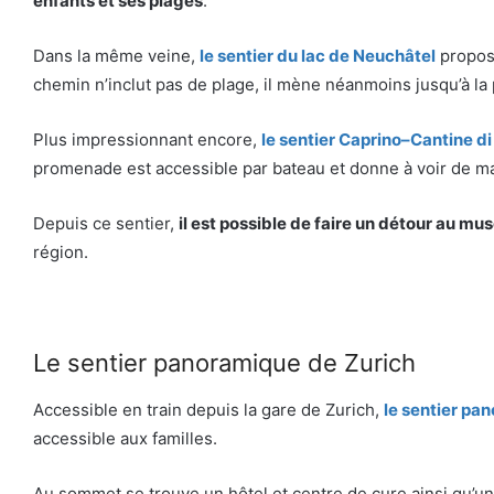
enfants et ses plages
.
Dans la même veine,
le sentier du lac de Neuchâtel
propos
chemin n’inclut pas de plage, il mène néanmoins jusqu’à la 
Plus impressionnant encore,
le sentier Caprino–Cantine d
promenade est accessible par bateau et donne à voir de m
Depuis ce sentier,
il est possible de faire un détour au m
région.
Le sentier panoramique de Zurich
Accessible en train depuis la gare de Zurich,
le sentier pan
accessible aux familles.
Au sommet se trouve un hôtel et centre de cure ainsi qu’un 