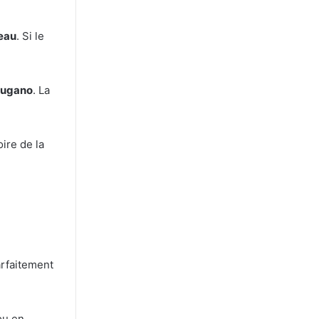
eau
. Si le
Lugano
. La
ire de la
rfaitement
ou en