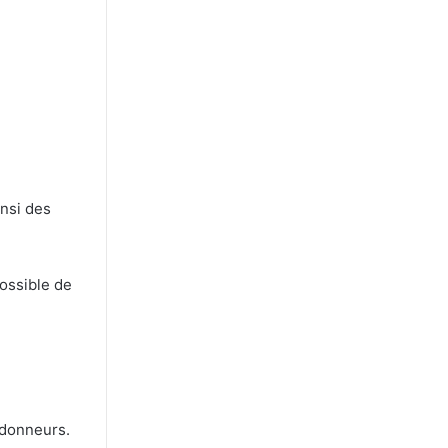
insi des
possible de
andonneurs.