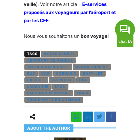
veille
). Voir notre article :
E-services
proposés aux voyageurs par l’aéroport et
par les CFF
.
Nous vous souhaitons un
bon voyage
!
TAGS
ACCÈS GENÈVE
AEROPORT DE GENEVE
ALLER À L'AEROPORT
AVIONS GENÈVE
BUS
CAR
CORNAVIN
EASY-JET
EASYJET
GRENOBLE
GVA
LAUSANNE
LYON
PARKINGS AÉROPORT
TRAIN
TRANSPORTS EN COMMUN
ABOUT THE AUTHOR