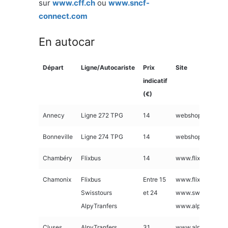
sur
www.cff.ch
ou
www.sncf-
connect.com
En autocar
Départ
Ligne/Autocariste
Prix
Site
indicatif
(€)
Annecy
Ligne 272 TPG
14
webshop.tpg.ch
Bonneville
Ligne 274 TPG
14
webshop.tpg.ch
Chambéry
Flixbus
14
www.flixbus.fr
Chamonix
Flixbus
Entre 15
www.flixbus.fr
Swisstours
et 24
www.swisstours.c
AlpyTranfers
www.alpytransfer
Cluses
AlpyTranfers
31
www.alpytransfer