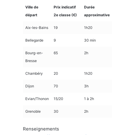
Ville de
Prix indicatif
Durée
départ
2e classe (€)
approximative
Aix-les-Bains
19
1h20
Bellegarde
9
30 min
Bourg-en-
65
2h
Bresse
Chambéry
20
1h20
Dijon
70
3h
Evian/Thonon
15/20
1 à 2h
Grenoble
30
2h
Renseignements