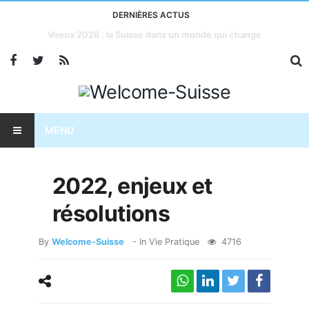
DERNIÈRES ACTUS
Taxes américaines : l’économie suisse menacée?
MENU
2022, enjeux et
résolutions
By
Welcome-Suisse
- In
Vie Pratique
4716
2022, enjeux et resolutions