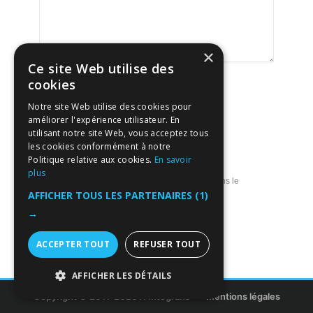
×
Ce site Web utilise des
cookies
Notre site Web utilise des cookies pour
améliorer l'expérience utilisateur. En
utilisant notre site Web, vous acceptez tous
les cookies conformément à notre
Politique relative aux cookies.
En savoir
plus
Enregistrer mon nom, mon e-mail et mon site dans le
navigateur pour mon prochain commentaire.
AFFICHER TOUS LES PARTENAIRES
(1)
→
ACCEPTER TOUT
REFUSER TOUT
AFFICHER LES DÉTAILS
Copyright © 2011-2026 ITIntegrans
Mentions légales
STRICTEMENT NÉCESSAIRES