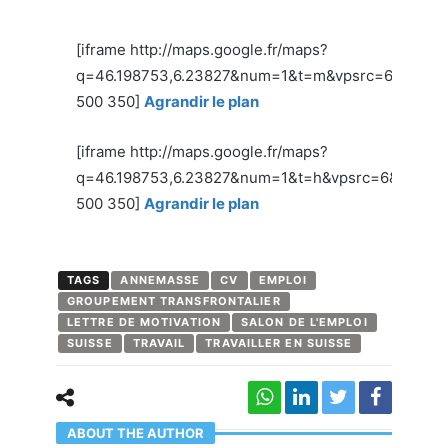
[iframe http://maps.google.fr/maps?
q=46.198753,6.23827&num=1&t=m&vpsrc=6&sll=46
500 350]
Agrandir le plan
[iframe http://maps.google.fr/maps?
q=46.198753,6.23827&num=1&t=h&vpsrc=6&sll=46
500 350]
Agrandir le plan
TAGS
ANNEMASSE
CV
EMPLOI
GROUPEMENT TRANSFRONTALIER
LETTRE DE MOTIVATION
SALON DE L'EMPLOI
SUISSE
TRAVAIL
TRAVAILLER EN SUISSE
ABOUT THE AUTHOR