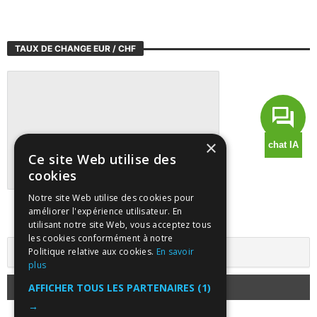
TAUX DE CHANGE EUR / CHF
×
Ce site Web utilise des
cookies
Notre site Web utilise des cookies pour
Suivre tous les marchés sur TradingView
améliorer l'expérience utilisateur. En
utilisant notre site Web, vous acceptez tous
les cookies conformément à notre
Politique relative aux cookies.
En savoir
plus
AFFICHER TOUS LES PARTENAIRES
(1)
→