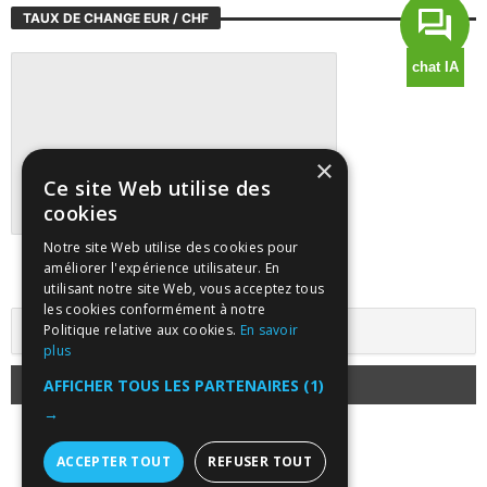
TAUX DE CHANGE EUR / CHF
×
Ce site Web utilise des
cookies
Notre site Web utilise des cookies pour
Suivre tous les marchés sur TradingView
améliorer l'expérience utilisateur. En
utilisant notre site Web, vous acceptez tous
les cookies conformément à notre
Politique relative aux cookies.
En savoir
plus
AFFICHER TOUS LES PARTENAIRES
(1)
→
ACCEPTER TOUT
REFUSER TOUT