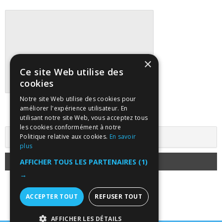
×
Ce site Web utilise des
cookies
Notre site Web utilise des cookies pour
Suivre tous les marchés sur TradingView
améliorer l'expérience utilisateur. En
utilisant notre site Web, vous acceptez tous
les cookies conformément à notre
Politique relative aux cookies.
En savoir
plus
AFFICHER TOUS LES PARTENAIRES
(1)
→
ACCEPTER TOUT
REFUSER TOUT
AFFICHER LES DÉTAILS