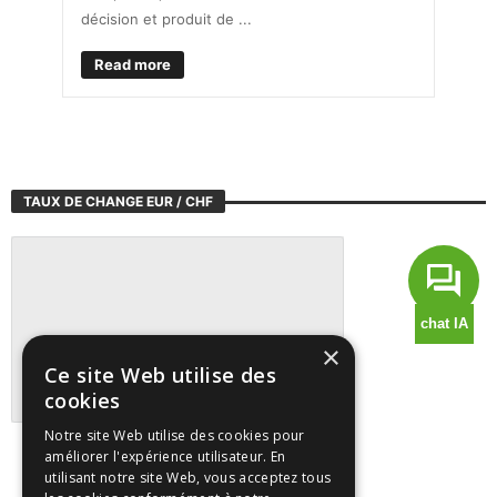
décision et produit de ...
Read more
TAUX DE CHANGE EUR / CHF
×
Ce site Web utilise des
cookies
Notre site Web utilise des cookies pour
Suivre tous les marchés sur TradingView
améliorer l'expérience utilisateur. En
utilisant notre site Web, vous acceptez tous