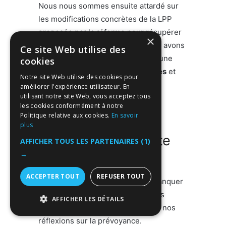
Nous nous sommes ensuite attardé sur
les modifications concrètes de la LPP
proposée par la réforme pour récupérer
×
1.4 milliard supplémentaires. Nous avons
Ce site Web utilise des
vu que cette économie passe par une
cookies
baisse des rentes pour les retraités
et
Notre site Web utilise des cookies pour
par une
plus grande cotisation
améliorer l'expérience utilisateur. En
utilisant notre site Web, vous acceptez tous
obligatoire des bas salaires
.
les cookies conformément à notre
Politique relative aux cookies.
En savoir
Les éléments
plus
intéressants de cette
AFFICHER TOUS LES PARTENAIRES
(1)
réforme
→
ACCEPTER TOUT
REFUSER TOUT
Bien que cette réforme semble manquer
sa cible, elle contient des éléments
AFFICHER LES DÉTAILS
intéressants qui doivent alimenter nos
STRICTEMENT NÉCESSAIRES
réflexions sur la prévoyance.