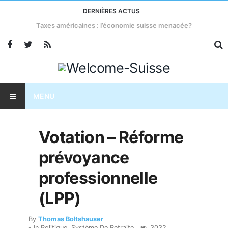
DERNIÈRES ACTUS
Taxes américaines : l’économie suisse menacée?
MENU
Votation – Réforme
prévoyance
professionnelle
(LPP)
By
Thomas Boltshauser
- In
Politique
,
Système De Retraite
3032