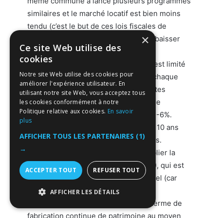
même commune a lancé plusieurs programmes
similaires et le marché locatif est bien moins
tendu (c’est le but de ces lois fiscales de
×
détendre le marché, et donc de faire baisser
Ce site Web utilise des
les loyers).
cookies
la revalorisation annuelle des loyers est limité
Notre site Web utilise des cookies pour
à l’IRL depuis Sarkozy, soit 0.8-0.9% chaque
améliorer l'expérience utilisateur. En
année, contrairement aux années fastes
utilisant notre site Web, vous acceptez tous
(1990s) ou c’était indexé sur l’indice de
les cookies conformément à notre
Politique relative aux cookies.
En savoir
construction (ICC), plus proche des 4-6%.
plus
l’espérance de plus-value à terme de 10 ans
AFFICHER TOUS LES PARTENAIRES
(1)
est de zéro vu les tendances actuelles.
→
la carotte fiscale ne doit pas faire oublier la
rentabilité intrinsèque du bien (4-6%), qui est
ACCEPTER TOUT
REFUSER TOUT
souvent plutot de 2 ou 3% sur les Pinel (car
masquée par la carotte fiscale).
AFFICHER LES DÉTAILS
L’immobilier locatif est un outil long terme de
STRICTEMENT NÉCESSAIRES
fabrication continue de patrimoine au moyen