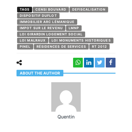
TAGS
CENSI BOUVARD
DEFISCALISATION
DISPOSITIF DUFLOT
IMMOBILIER ARC LÉMANIQUE
IMPOT SUR LE REVENU
LMNP
LOI GIRARDIN LOGEMENT SOCIAL
LOI MALRAUX
LOI MONUMENTS HISTORIQUES
PINEL
RÉSIDENCES DE SERVICES
RT 2012
ABOUT THE AUTHOR
Quentin