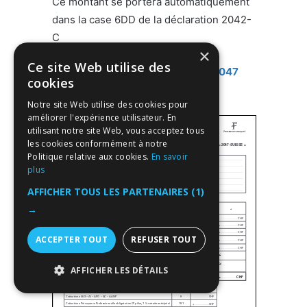
Ce montant se portera automatiquement
dans la case 6DD de la déclaration 2042-
C
×
Ce site Web utilise des
Pour
télécharger le formulaire « 2047
cookies
pour la Suisse »
.
Notre site Web utilise des cookies pour
améliorer l'expérience utilisateur. En
utilisant notre site Web, vous acceptez tous
les cookies conformément à notre
Politique relative aux cookies.
En savoir
plus
AFFICHER TOUS LES PARTENAIRES
(1)
→
ACCEPTER TOUT
REFUSER TOUT
AFFICHER LES DÉTAILS
STRICTEMENT NÉCESSAIRES