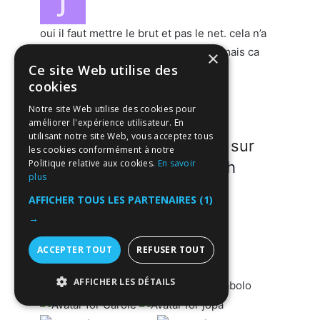
oui il faut mettre le brut et pas le net. cela n’a
pas d’impact sur le calcul de l’impot mais ca
×
Ce site Web utilise des
vous dispense de leur envoyer le
cookies
lohnausweiss.
Notre site Web utilise des cookies pour
améliorer l'expérience utilisateur. En
utilisant notre site Web, vous acceptez tous
Participez à la discussion sur
les cookies conformément à notre
Politique relative aux cookies.
En savoir
forum.welcome-suisse.ch
plus
86 more replies
AFFICHER TOUS LES PARTENAIRES
(1)
→
Participants
ACCEPTER TOUT
REFUSER TOUT
AFFICHER LES DÉTAILS
STRICTEMENT NÉCESSAIRES