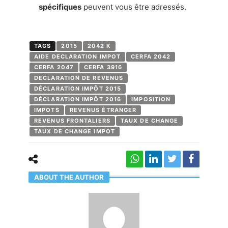
spécifiques
peuvent vous être adressés.
TAGS
2015
2042 K
AIDE DECLARATION IMPOT
CERFA 2042
CERFA 2047
CERFA 3916
DECLARATION DE REVENUS
DÉCLARATION IMPÔT 2015
DÉCLARATION IMPÔT 2016
IMPOSITION
IMPOTS
REVENUS ÉTRANGER
REVENUS FRONTALIERS
TAUX DE CHANGE
TAUX DE CHANGE IMPOT
ABOUT THE AUTHOR