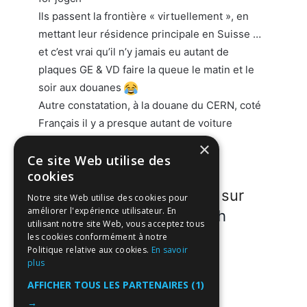
Ils passent la frontière « virtuellement », en
mettant leur résidence principale en Suisse …
et c’est vrai qu’il n’y jamais eu autant de
plaques GE & VD faire la queue le matin et le
soir aux douanes
Autre constatation, à la douane du CERN, coté
Français il y a presque autant de voiture
stationnées en plaques 01 que GE …
×
Ce site Web utilise des
cookies
Participez à la discussion sur
Notre site Web utilise des cookies pour
améliorer l'expérience utilisateur. En
forum.welcome-suisse.ch
utilisant notre site Web, vous acceptez tous
les cookies conformément à notre
Politique relative aux cookies.
En savoir
Participants
plus
AFFICHER TOUS LES PARTENAIRES
(1)
→