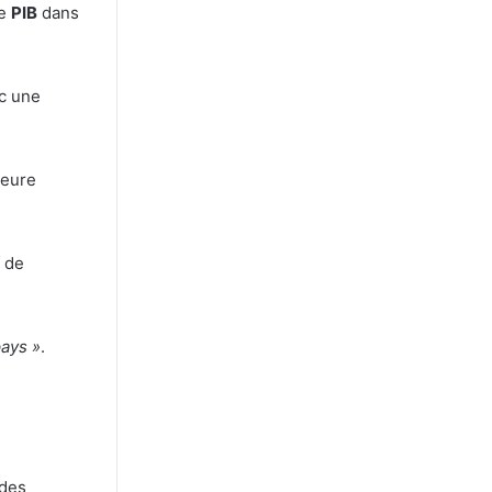
Le
PIB
dans
c une
meure
 de
pays »
.
 des