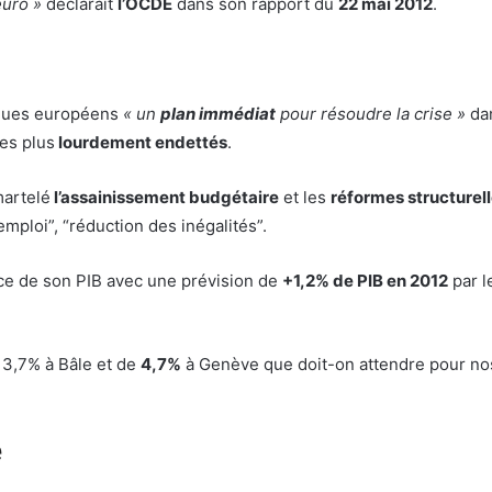
euro »
déclarait
l’OCDE
dans son rapport du
22 mai 2012
.
ègues européens
« un
plan immédiat
pour résoudre la crise »
dan
les plus
lourdement endettés
.
martelé
l’assainissement budgétaire
et les
réformes structurel
’emploi”, “réduction des inégalités”.
ce de son PIB avec une prévision de
+1,2% de PIB en 2012
par l
 3,7% à Bâle et de
4,7%
à Genève que doit-on attendre pour no
e