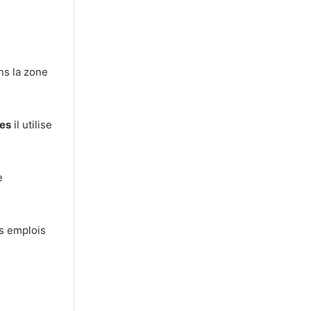
s la zone
les
il utilise
e
s emplois