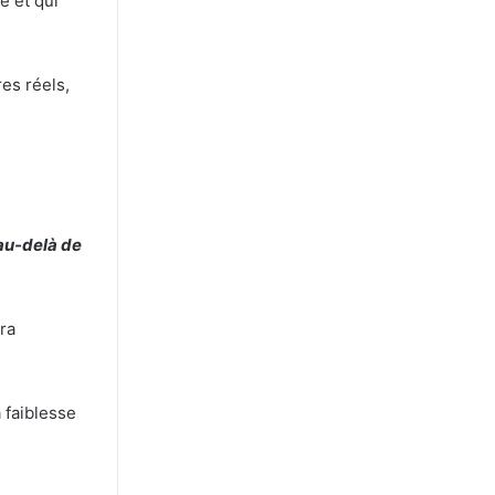
e et qui
es réels,
au-delà de
era
 faiblesse