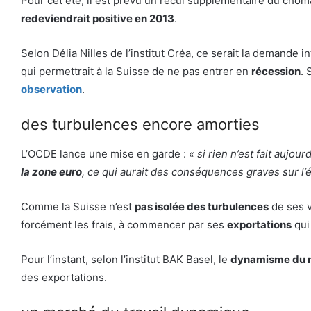
Pour cet été, il est prévu un recul supplémentaire du chô
redeviendrait positive en 2013
.
Selon Délia Nilles de l’institut Créa, ce serait la demande
qui permettrait à la Suisse de ne pas entrer en
récession
. 
observation
.
des turbulences encore amorties
L’OCDE lance une mise en garde :
« si rien n’est fait aujo
la zone euro
, ce qui aurait des conséquences graves sur l
Comme la Suisse n’est
pas isolée des turbulences
de ses v
forcément les frais, à commencer par ses
exportations
qui 
Pour l’instant, selon l’institut BAK Basel, le
dynamisme du m
des exportations.