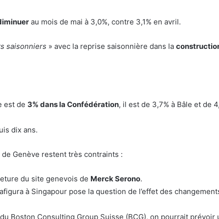
diminuer
au mois de mai à 3,0%, contre 3,1% en avril.
ts saisonniers
» avec la reprise saisonnière dans la
constructio
e est de
3% dans la Confédération
, il est de 3,7% à Bâle et de 
is dix ans.
 de Genève restent très contraints :
ermeture du site genevois de
Merck Serono
.
rafigura à Singapour pose la question de l’effet des changement
2 du Boston Consulting Group Suisse (BCG), on pourrait prévoir