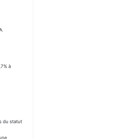
n
,
4,7% à
s du statut
 une