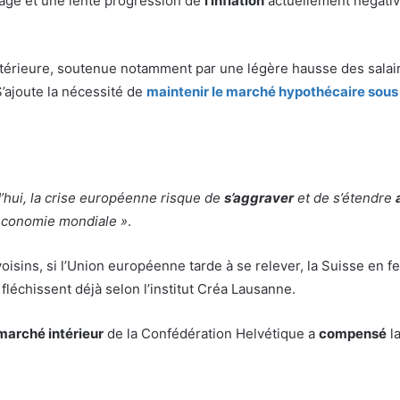
mage et une lente progression de
l’inflation
actuellement négativ
 intérieure, soutenue notamment par une légère hausse des salair
S’ajoute la nécessité de
maintenir le
marché hypothécaire
sous
urd’hui, la crise européenne risque de
s’aggraver
et de s’étendre
’économie mondiale »
.
oisins, si l’Union européenne tarde à se relever, la Suisse en f
fléchissent déjà selon l’institut Créa Lausanne.
arché intérieur
de la Confédération Helvétique a
compensé
la