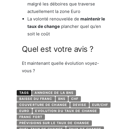
malgré les déboires que traverse
actuellement la zone Euro
La volonté renouvelée de
maintenir le
taux de change
plancher quel qu’en
soit le coût
Quel est votre avis ?
Et maintenant quelle évolution voyez-
vous ?
TAGS
ANNONCE DE LA BNS
BAISSE DU FRANC
BNS
CHF
COUVERTURE DE CHANGE
DEVISE
EUR/CHF
EURO
EVOLUTION DU TAUX DE CHANGE
FRANC FORT
PRÉVISIONS SUR LE TAUX DE CHANGE
QUEL TAUX DE CHANGE
TAUX DE CHANGE