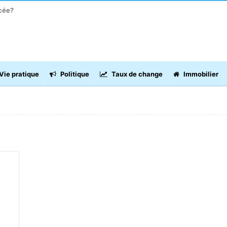
acée?
Vie pratique
Politique
Taux de change
Immobilier
ISSE