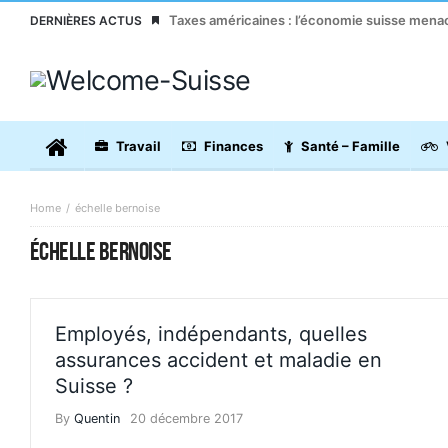
Taxes américaines : l’économie suisse men
DERNIÈRES ACTUS
Travail
Finances
Santé – Famille
Home
échelle bernoise
ÉCHELLE BERNOISE
Employés, indépendants, quelles
assurances accident et maladie en
Suisse ?
By
Quentin
20 décembre 2017
ASSURANCE MALADIE
SANTÉ - FAMILLE
TRAVAILLER EN SU