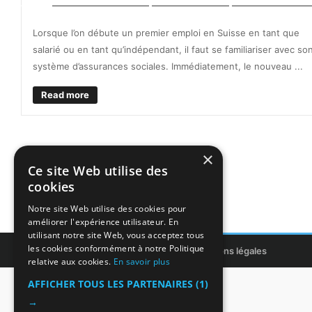
Lorsque l’on débute un premier emploi en Suisse en tant que
salarié ou en tant qu’indépendant, il faut se familiariser avec so
système d’assurances sociales. Immédiatement, le nouveau ...
Read more
×
Ce site Web utilise des
cookies
Notre site Web utilise des cookies pour
améliorer l'expérience utilisateur. En
utilisant notre site Web, vous acceptez tous
les cookies conformément à notre Politique
Copyright © 2011-2026 ITIntegrans
Mentions légales
relative aux cookies.
En savoir plus
AFFICHER TOUS LES PARTENAIRES
(1)
→