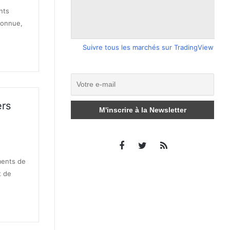
nts
connue,
Suivre tous les marchés sur TradingView
ers
E MALADIE
ments de
t de