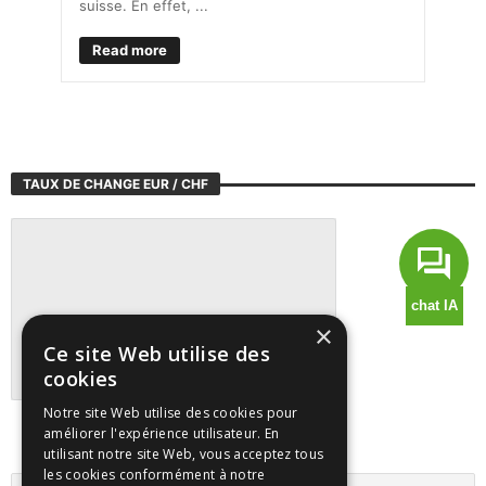
suisse. En effet, ...
Read more
TAUX DE CHANGE EUR / CHF
×
Ce site Web utilise des
cookies
Notre site Web utilise des cookies pour
Suivre tous les marchés sur TradingView
améliorer l'expérience utilisateur. En
utilisant notre site Web, vous acceptez tous
les cookies conformément à notre