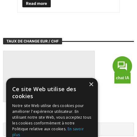
Read more
TAUX DE CHANGE EUR / CHF
×
Ce site Web utilise des
cookies
Notre site Web utilise des cookies pour
Suivre tous les marchés sur TradingView
améliorer l'expérience utilisateur. En
utilisant notre site Web, vous acceptez tous
les cookies conformément à notre
Politique relative aux cookies.
En savoir
plus