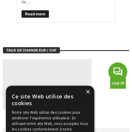
de ...
Read more
TAUX DE CHANGE EUR / CHF
×
Ce site Web utilise des
cookies
Notre site Web utilise des cookies pour
Suivre tous les marchés sur TradingView
améliorer l'expérience utilisateur. En
utilisant notre site Web, vous acceptez tous
les cookies conformément à notre