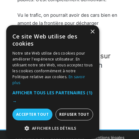
Vu le trafic, on pourrait avoir des cars bien en
amont de la frontière pour décharger
×
complètement le réseau routier.
Ce site Web utilise des
cookies
Notre site Web utilise des cookies pour
Participez à la discussion sur
améliorer l'expérience utilisateur. En
forum.welcome-suisse.ch
utilisant notre site Web, vous acceptez tous
les cookies conformément à notre
Politique relative aux cookies.
En savoir
Participants
plus
AFFICHER TOUS LES PARTENAIRES
(1)
→
ACCEPTER TOUT
REFUSER TOUT
AFFICHER LES DÉTAILS
Copyright © 2011-2026 ITIntegrans
Mentions légales