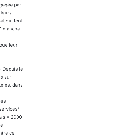
ngagée par
 leurs
et qui font
t Dimanche
e
que leur
 : Depuis le
es sur
tèles, dans
ous
services/
ais = 2000
le
ntre ce