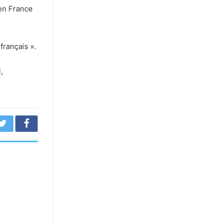
en France
français ».
,