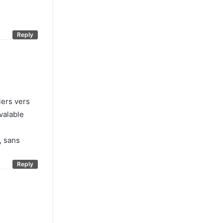
Reply
iers vers
valable
, sans
Reply