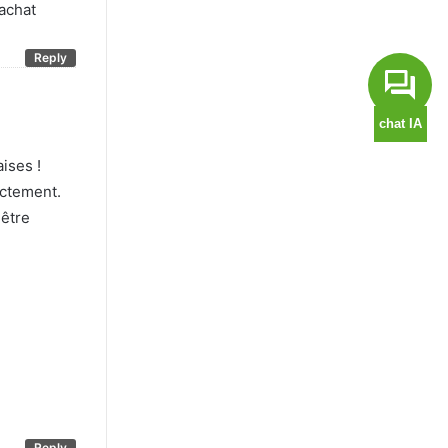
achat
Reply
aises !
ectement.
 être
Reply