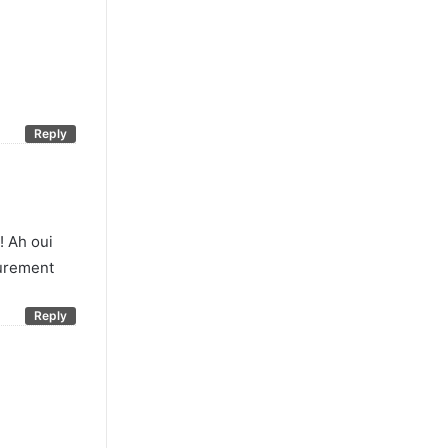
Reply
! Ah oui
surement
Reply