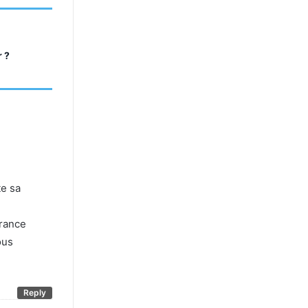
r ?
te sa
urance
ous
Reply