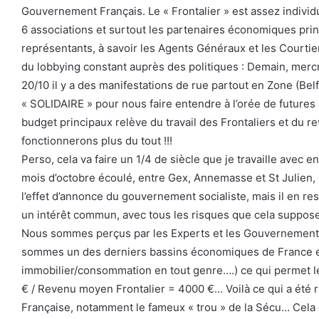
Gouvernement Français. Le « Frontalier » est assez individu
6 associations et surtout les partenaires économiques princi
représentants, à savoir les Agents Généraux et les Courtiers
du lobbying constant auprès des politiques : Demain, mercr
20/10 il y a des manifestations de rue partout en Zone (Bel
« SOLIDAIRE » pour nous faire entendre à l’orée de future
budget principaux relève du travail des Frontaliers et du 
fonctionnerons plus du tout !!!
Perso, cela va faire un 1/4 de siècle que je travaille avec e
mois d’octobre écoulé, entre Gex, Annemasse et St Julien,
l’effet d’annonce du gouvernement socialiste, mais il en res
un intérêt commun, avec tous les risques que cela suppos
Nous sommes perçus par les Experts et les Gouvernements
sommes un des derniers bassins économiques de France et
immobilier/consommation en tout genre….) ce qui permet l
€ / Revenu moyen Frontalier = 4000 €… Voilà ce qui a été ret
Française, notamment le fameux « trou » de la Sécu… Cela est 