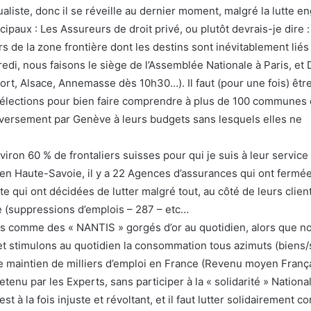
aliste, donc il se réveille au dernier moment, malgré la lutte e
paux : Les Assureurs de droit privé, ou plutôt devrais-je dire :
 de la zone frontière dont les destins sont inévitablement liés 
edi, nous faisons le siège de l’Assemblée Nationale à Paris, e
fort, Alsace, Annemasse dès 10h30…). Il faut (pour une fois) êtr
s élections pour bien faire comprendre à plus de 100 communes 
reversement par Genève à leurs budgets sans lesquels elles ne
nviron 60 % de frontaliers suisses pour qui je suis à leur service
 en Haute-Savoie, il y a 22 Agences d’assurances qui ont fermé
te qui ont décidées de lutter malgré tout, au côté de leurs clien
e (suppressions d’emplois – 287 – etc…
 comme des « NANTIS » gorgés d’or au quotidien, alors que n
 stimulons au quotidien la consommation tous azimuts (biens/
e maintien de milliers d’emploi en France (Revenu moyen Franç
enu par les Experts, sans participer à la « solidarité » Nationa
à la fois injuste et révoltant, et il faut lutter solidairement co