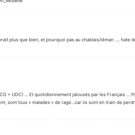
_en_Moselle
serait plus que bien, et pourquoi pas au chablais/léman …. hate de
MCG + UDC) … Et quotidiennement jalousés par les Français … !!!
t, sont tous « malades » de rage…car ils sont en train de perdr