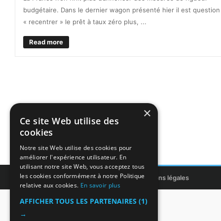
budgétaire. Dans le dernier wagon présenté hier il est question
« recentrer » le prêt à taux zéro plus, ...
Read more
×
Ce site Web utilise des
cookies
Notre site Web utilise des cookies pour
améliorer l'expérience utilisateur. En
utilisant notre site Web, vous acceptez tous
les cookies conformément à notre Politique
Copyright © 2011-2026 ITIntegrans
Mentions légales
relative aux cookies.
En savoir plus
AFFICHER TOUS LES PARTENAIRES
(1)
→