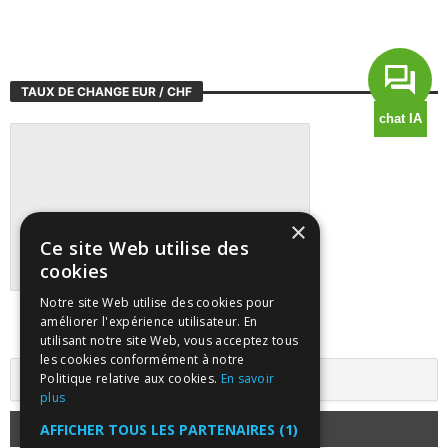
TAUX DE CHANGE EUR / CHF
×
Ce site Web utilise des
cookies
Notre site Web utilise des cookies pour
Suivre tous les marchés sur TradingView
améliorer l'expérience utilisateur. En
utilisant notre site Web, vous acceptez tous
les cookies conformément à notre
Politique relative aux cookies.
En savoir
plus
AFFICHER TOUS LES PARTENAIRES
(1)