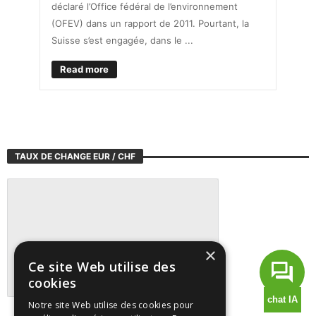
déclaré l’Office fédéral de l’environnement
(OFEV) dans un rapport de 2011. Pourtant, la
Suisse s’est engagée, dans le ...
Read more
TAUX DE CHANGE EUR / CHF
×
Ce site Web utilise des
cookies
Notre site Web utilise des cookies pour
Suivre tous les marchés sur TradingView