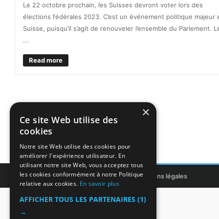
Le 22 octobre prochain, les Suisses devront voter lors des
élections fédérales 2023. C’est un événement politique majeur 
Suisse, puisqu’il s’agit de renouveler l’ensemble du Parlement. L
...
Read more
×
Ce site Web utilise des
cookies
Notre site Web utilise des cookies pour
améliorer l'expérience utilisateur. En
utilisant notre site Web, vous acceptez tous
les cookies conformément à notre Politique
Copyright © 2011-2026 ITIntegrans
Mentions légales
relative aux cookies.
En savoir plus
AFFICHER TOUS LES PARTENAIRES
(1)
→