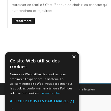
retrouver en famille ! C’est l’époque de choisir les cadeaux qui
surprendront et réjouiront ...
Read more
×
Ce site Web utilise des
cookies
Notre site Web utilise des cookies pour
améliorer l'expérience utilisateur. En
utilisant notre site Web, vous acceptez tous
les cookies conformément à notre Politique
Copyright © 2011-2026 ITIntegrans
Mentions légales
relative aux cookies.
En savoir plus
AFFICHER TOUS LES PARTENAIRES
(1)
→