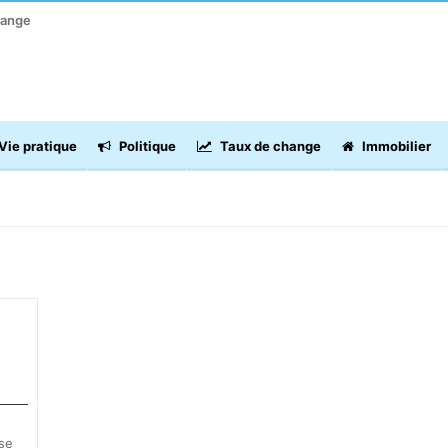
hange
Vie pratique
Politique
Taux de change
Immobilier
ANS
 se