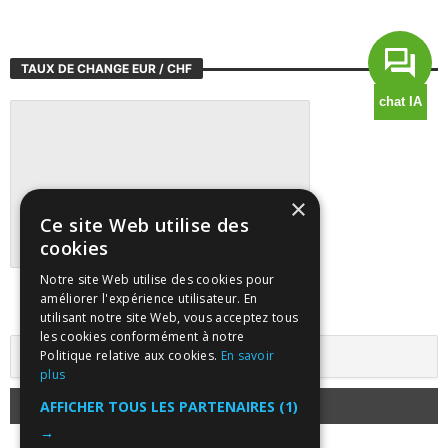
TAUX DE CHANGE EUR / CHF
×
Ce site Web utilise des
cookies
Notre site Web utilise des cookies pour
Suivre tous les marchés sur TradingView
améliorer l'expérience utilisateur. En
utilisant notre site Web, vous acceptez tous
les cookies conformément à notre
Politique relative aux cookies.
En savoir
plus
AFFICHER TOUS LES PARTENAIRES
(1)
→