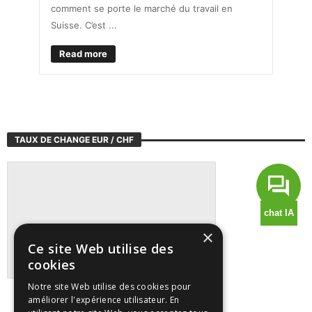
comment se porte le marché du travail en
Suisse. C’est ...
Read more
TAUX DE CHANGE EUR / CHF
×
Ce site Web utilise des
cookies
Notre site Web utilise des cookies pour
Suivre tous les marchés sur TradingView
améliorer l'expérience utilisateur. En