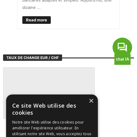
dizaine ...
Read more
TAUX DE CHANGE EUR / CHF
×
Ce site Web utilise des
cookies
Notre site Web utilise des cookies pour
Suivre tous les marchés sur TradingView
améliorer l'expérience utilisateur. En
utilisant notre site Web, vous acceptez tous