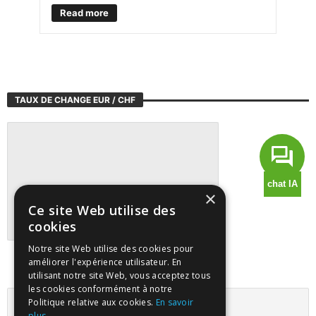
Read more
TAUX DE CHANGE EUR / CHF
×
Ce site Web utilise des
cookies
Notre site Web utilise des cookies pour
Suivre tous les marchés sur TradingView
améliorer l'expérience utilisateur. En
utilisant notre site Web, vous acceptez tous
les cookies conformément à notre
Politique relative aux cookies.
En savoir
plus