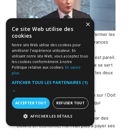
×
Ce site Web utilise des
le risque de speculation => il compte fermer les
cookies
bourses du monde entier ou les assurances
Notre site Web utilise des cookies pour
vies a risque ?!? Clairement non
améliorer l'expérience utilisateur. En
utilisant notre site Web, vous acceptez tous
Pourtant dans ces deux cas le risque est pareil.
les cookies conformément à notre
la difference => pour le bitcoin l’etat ne se sert
Politique relative aux cookies.
En savoir
pas autant qu’il aimerai, alors que sur les deux
plus
autres ont a bon nombre de loi
AFFICHER TOUS LES PARTENAIRES
(1)
→
protéger les investisseur => mais bien sur ! Doit
on parler des lois SAPIN1 ou SAPIN2 qui
ACCEPTER TOUT
REFUSER TOUT
permettent de VIDER les comptes des
AFFICHER LES DÉTAILS
particulier si jamais la France (gerer par des
clowns en economie) n’arrivait plus à payer ses
STRICTEMENT NÉCESSAIRES