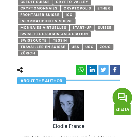
CRÉDIT SUISSE
CRYPTO VALLEY
CRYPTOMONNAIES
CRYPTOPOLIS
ETHER
FRONTALIER SUISSE
ICO
INFORMATICIEN EN SUISSE
MONNAIES VIRTUELLES
START-UP
SUISSE
SWISS BLOCKCHAIN ASSOCIATION
SWISSQUOTE
TESSIN
TRAVAILLER EN SUISSE
UBS
USC
ZOUG
ZÜRICH
ABOUT THE AUTHOR
Elodie France