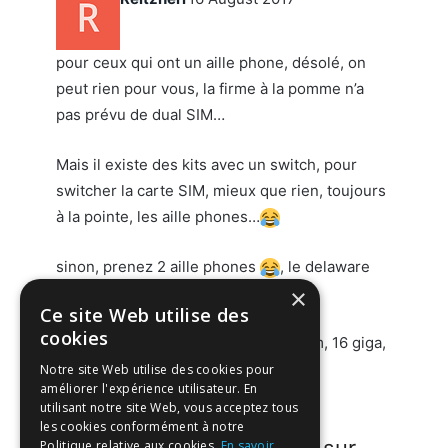
pour ceux qui ont un aille phone, désolé, on
peut rien pour vous, la firme à la pomme n’a
pas prévu de dual SIM…
Mais il existe des kits avec un switch, pour
switcher la carte SIM, mieux que rien, toujours
à la pointe, les aille phones…
sinon, prenez 2 aille phones
, le delaware
state vous remercie pour les 700$
×
Ce site Web utilise des
cookies
en 2025, aille phone 10, avec dual sim, 16 giga,
$2000
Notre site Web utilise des cookies pour
améliorer l'expérience utilisateur. En
utilisant notre site Web, vous acceptez tous
les cookies conformément à notre
Participez à la discussion sur
Politique relative aux cookies.
En savoir