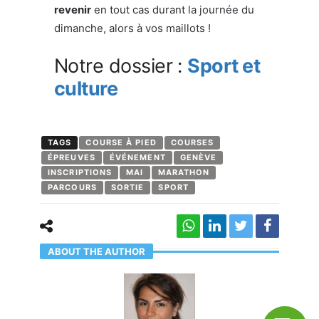
revenir
en tout cas durant la journée du
dimanche, alors à vos maillots !
Notre dossier :
Sport et
culture
TAGS
COURSE À PIED
COURSES
ÉPREUVES
ÉVÉNEMENT
GENÈVE
INSCRIPTIONS
MAI
MARATHON
PARCOURS
SORTIE
SPORT
ABOUT THE AUTHOR