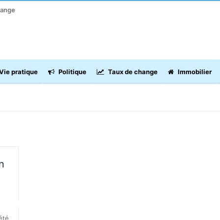
hange
Vie pratique
Politique
Taux de change
Immobilier
n
été